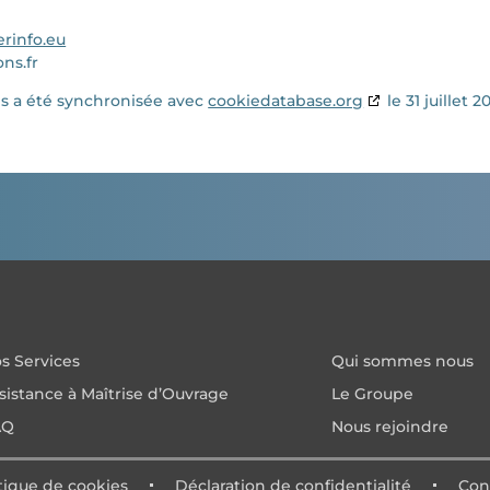
rinfo.eu
ons.fr
es a été synchronisée avec
cookiedatabase.org
le 31 juillet 2
s Services
Qui sommes nous
sistance à Maîtrise d’Ouvrage
Le Groupe
AQ
Nous rejoindre
tique de cookies
Déclaration de confidentialité
Con