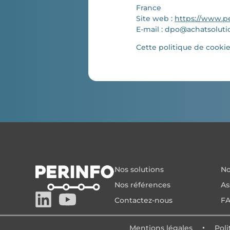
France
Site web :
https://www.pe
E-mail :
dpo@
achatsoluti
Cette politique de cooki
Nos solutions
No
Nos références
As
Contactez-nous
F
Mentions légales
Poli