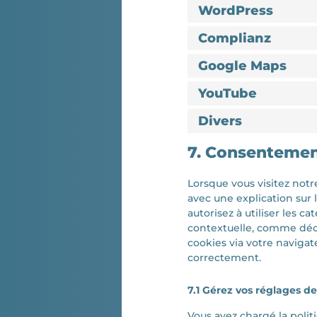
WordPress
Complianz
Google Maps
YouTube
Divers
7. Consenteme
Lorsque vous visitez not
avec une explication sur 
autorisez à utiliser les 
contextuelle, comme décri
cookies via votre navigat
correctement.
7.1 Gérez vos réglages 
Vous avez chargé la polit