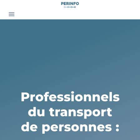
Nos solutions
Nos Services
Qui sommes-nous ?
Contactez-nous
Professionnels
du transport
de personnes :